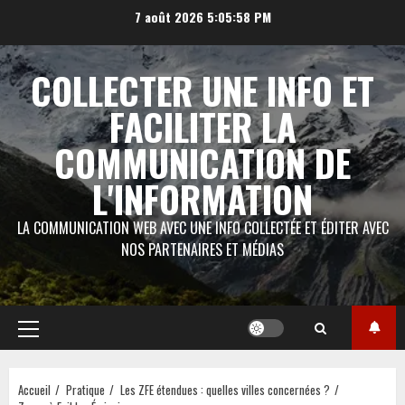
Aller
7 août 2026
5:05:59 PM
au
contenu
COLLECTER UNE INFO ET
FACILITER LA
COMMUNICATION DE
L'INFORMATION
LA COMMUNICATION WEB AVEC UNE INFO COLLECTÉE ET ÉDITER AVEC
NOS PARTENAIRES ET MÉDIAS
Menu
principal
Accueil
Pratique
Les ZFE étendues : quelles villes concernées ?