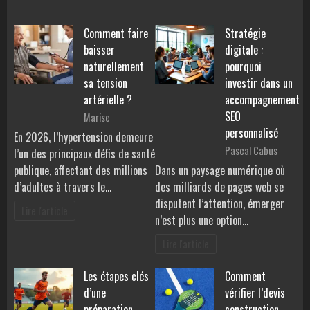
Comment faire
Stratégie
baisser
digitale :
naturellement
pourquoi
sa tension
investir dans un
artérielle ?
accompagnement
SEO
Marise
personnalisé
En 2026, l’hypertension demeure
Pascal Cabus
l’un des principaux défis de santé
publique, affectant des millions
Dans un paysage numérique où
d’adultes à travers le…
des milliards de pages web se
disputent l’attention, émerger
Lire l'article
n’est plus une option…
Lire l'article
Les étapes clés
Comment
d’une
vérifier l’devis
préparation
construction