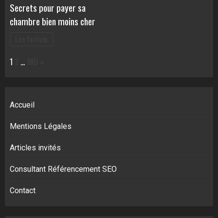
Secrets pour payer sa
chambre bien moins cher
Lire l'article
Page:
Next
1
2
…
180
»
Accueil
Mentions Légales
Articles invités
Consultant Référencement SEO
Contact