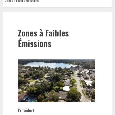
Zones à Faibles Émissions
Zones à Faibles
Émissions
Navigation
Précédent