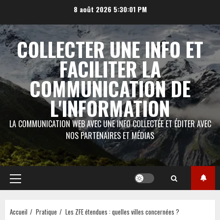
Aller
8 août 2026
5:30:02 PM
au
contenu
COLLECTER UNE INFO ET
FACILITER LA
COMMUNICATION DE
L'INFORMATION
LA COMMUNICATION WEB AVEC UNE INFO COLLECTÉE ET ÉDITER AVEC
NOS PARTENAIRES ET MÉDIAS
Menu
principal
Accueil
Pratique
Les ZFE étendues : quelles villes concernées ?