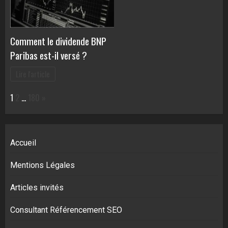
Comment le dividende BNP
Paribas est-il versé ?
Lire l'article
Page:
Next
1
2
…
180
»
Accueil
Mentions Légales
Articles invités
Consultant Référencement SEO