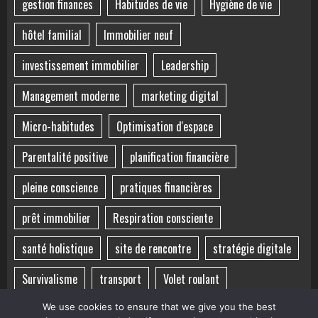
gestion finances
Habitudes de vie
Hygiène de vie
hôtel familial
Immobilier neuf
investissement immobilier
Leadership
Management moderne
marketing digital
Micro-habitudes
Optimisation d'espace
Parentalité positive
planification financière
pleine conscience
pratiques financières
prêt immobilier
Respiration consciente
santé holistique
site de rencontre
stratégie digitale
Survivalisme
transport
Volet roulant
voyage sensoriel
Équilibre mental
Équilibre vie-santé
We use cookies to ensure that we give you the best