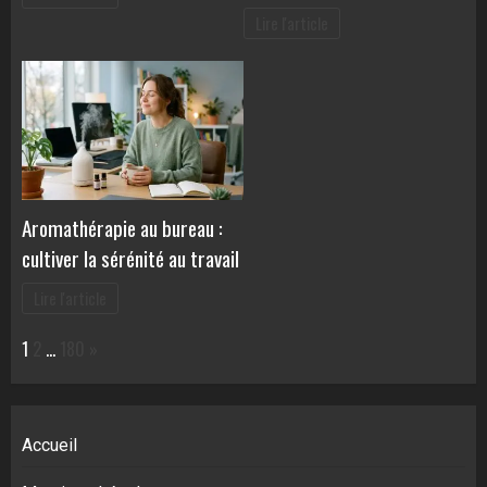
Lire l'article
Aromathérapie au bureau :
cultiver la sérénité au travail
Lire l'article
Page:
Next
1
2
…
180
»
Accueil