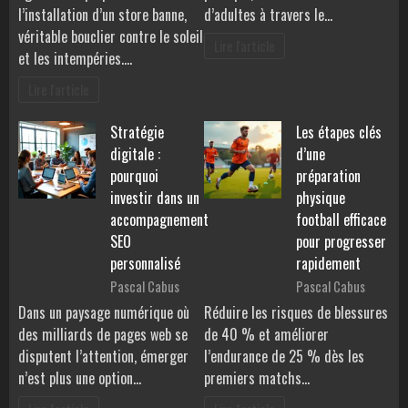
l’installation d’un store banne,
d’adultes à travers le…
véritable bouclier contre le soleil
Lire l'article
et les intempéries.…
Lire l'article
Stratégie
Les étapes clés
digitale :
d’une
pourquoi
préparation
investir dans un
physique
accompagnement
football efficace
SEO
pour progresser
personnalisé
rapidement
Pascal Cabus
Pascal Cabus
Dans un paysage numérique où
Réduire les risques de blessures
des milliards de pages web se
de 40 % et améliorer
disputent l’attention, émerger
l’endurance de 25 % dès les
n’est plus une option…
premiers matchs…