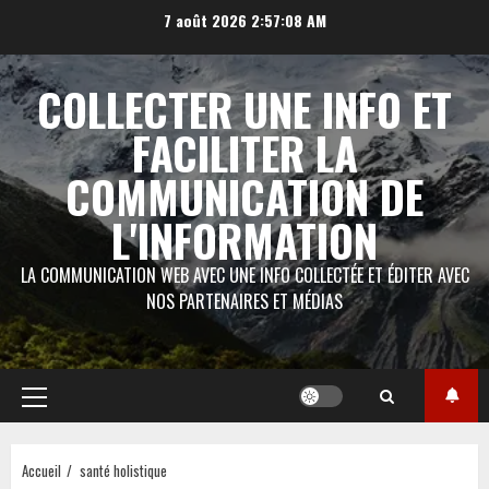
Aller
7 août 2026
2:57:09 AM
au
contenu
COLLECTER UNE INFO ET
FACILITER LA
COMMUNICATION DE
L'INFORMATION
LA COMMUNICATION WEB AVEC UNE INFO COLLECTÉE ET ÉDITER AVEC
NOS PARTENAIRES ET MÉDIAS
Menu
principal
Accueil
santé holistique