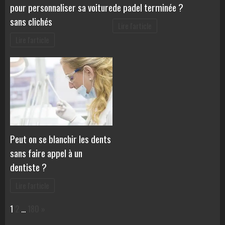
pour personnaliser sa voiture
de padel terminée ?
sans clichés
Lire l'article
Lire l'article
Peut on se blanchir les dents
sans faire appel à un
dentiste ?
Lire l'article
Page:
Next
1
2
…
180
»