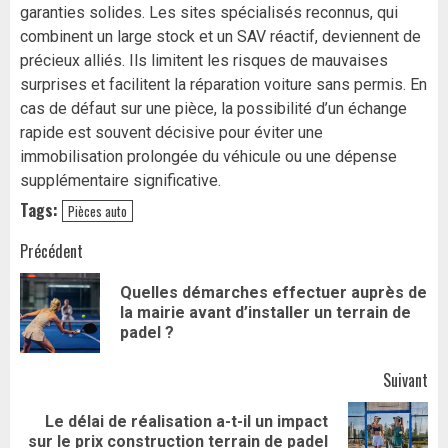
garanties solides. Les sites spécialisés reconnus, qui
combinent un large stock et un SAV réactif, deviennent de
précieux alliés. Ils limitent les risques de mauvaises
surprises et facilitent la réparation voiture sans permis. En
cas de défaut sur une pièce, la possibilité d’un échange
rapide est souvent décisive pour éviter une
immobilisation prolongée du véhicule ou une dépense
supplémentaire significative.
Tags:
Pièces auto
Navigation
Précédent
d’article
Quelles démarches effectuer auprès de
Art
la mairie avant d’installer un terrain de
pr
padel ?
Suivant
Le délai de réalisation a-t-il un impact
Article
sur le prix construction terrain de padel