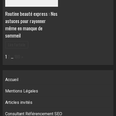
Routine beauté express : Nos
astuces pour rayonner
même en manque de
sommeil
Lire l'article
Page:
Next
1
2
…
180
»
Accueil
Mentions Légales
Articles invités
Consultant Référencement SEO