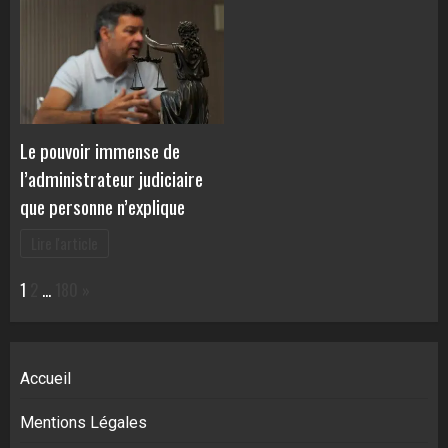
Le pouvoir immense de
l’administrateur judiciaire
que personne n’explique
Lire l'article
Page:
Next
1
2
…
180
»
Accueil
Mentions Légales