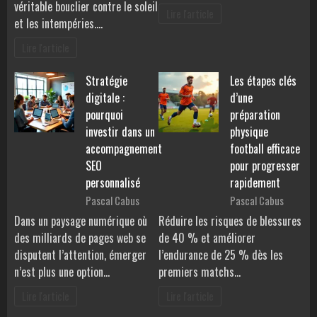
véritable bouclier contre le soleil
Lire l'article
et les intempéries.…
Lire l'article
Stratégie
Les étapes clés
digitale :
d’une
pourquoi
préparation
investir dans un
physique
accompagnement
football efficace
SEO
pour progresser
personnalisé
rapidement
Pascal Cabus
Pascal Cabus
Dans un paysage numérique où
Réduire les risques de blessures
des milliards de pages web se
de 40 % et améliorer
disputent l’attention, émerger
l’endurance de 25 % dès les
n’est plus une option…
premiers matchs…
Lire l'article
Lire l'article