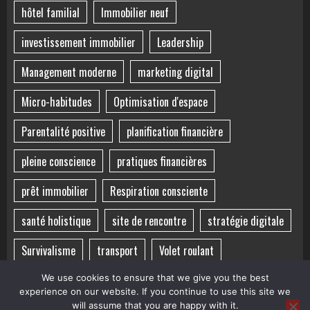
hôtel familial
Immobilier neuf
investissement immobilier
Leadership
Management moderne
marketing digital
Micro-habitudes
Optimisation d'espace
Parentalité positive
planification financière
pleine conscience
pratiques financières
prêt immobilier
Respiration consciente
santé holistique
site de rencontre
stratégie digitale
Survivalisme
transport
Volet roulant
voyage sensoriel
Équilibre mental
Équilibre vie-santé
We use cookies to ensure that we give you the best
experience on our website. If you continue to use this site we
will assume that you are happy with it.