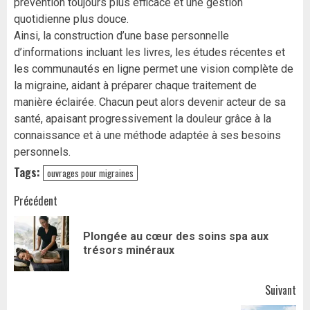
prévention toujours plus efficace et une gestion
quotidienne plus douce.
Ainsi, la construction d’une base personnelle
d’informations incluant les livres, les études récentes et
les communautés en ligne permet une vision complète de
la migraine, aidant à préparer chaque traitement de
manière éclairée. Chacun peut alors devenir acteur de sa
santé, apaisant progressivement la douleur grâce à la
connaissance et à une méthode adaptée à ses besoins
personnels.
Tags:
ouvrages pour migraines
Navigation
Précédent
d’article
Plongée au cœur des soins spa aux
Art
trésors minéraux
pr
Suivant