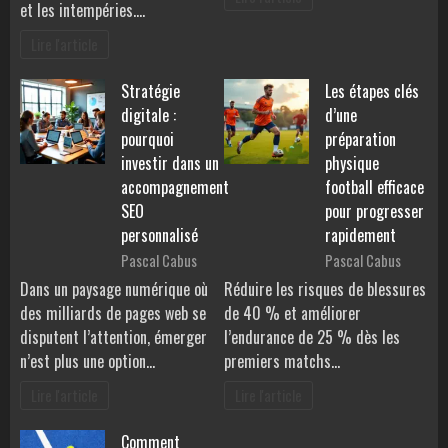
et les intempéries.…
Lire l'article
Stratégie
Les étapes clés
digitale :
d’une
pourquoi
préparation
investir dans un
physique
accompagnement
football efficace
SEO
pour progresser
personnalisé
rapidement
Pascal Cabus
Pascal Cabus
Dans un paysage numérique où
Réduire les risques de blessures
des milliards de pages web se
de 40 % et améliorer
disputent l’attention, émerger
l’endurance de 25 % dès les
n’est plus une option…
premiers matchs…
Lire l'article
Lire l'article
Comment