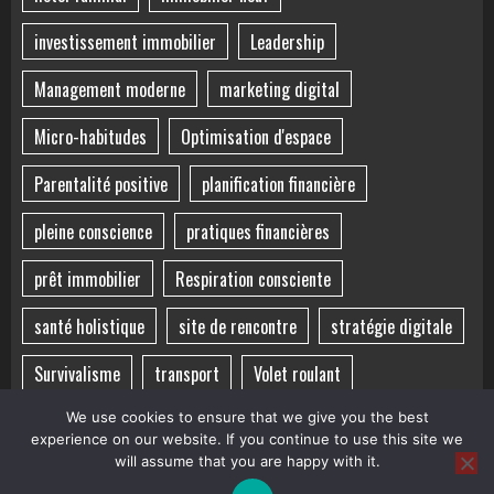
investissement immobilier
Leadership
Management moderne
marketing digital
Micro-habitudes
Optimisation d'espace
Parentalité positive
planification financière
pleine conscience
pratiques financières
prêt immobilier
Respiration consciente
santé holistique
site de rencontre
stratégie digitale
Survivalisme
transport
Volet roulant
voyage sensoriel
Équilibre mental
Équilibre vie-santé
We use cookies to ensure that we give you the best
experience on our website. If you continue to use this site we
will assume that you are happy with it.