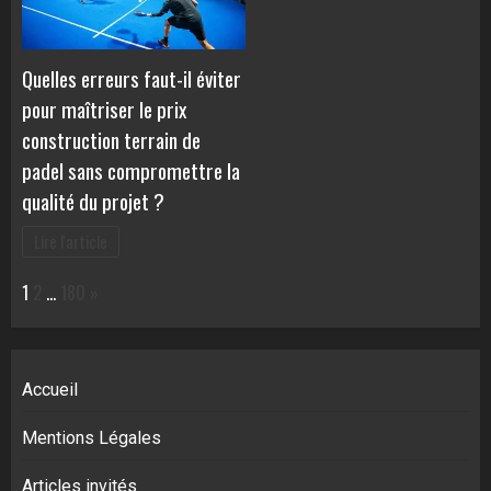
Quelles erreurs faut-il éviter
pour maîtriser le prix
construction terrain de
padel sans compromettre la
qualité du projet ?
Lire l'article
Page:
Next
1
2
…
180
»
Accueil
Mentions Légales
Articles invités