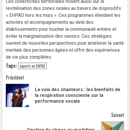
Les collectivités territoriales misent aussi sur la
revitalisation des zones rurales au travers de dispositifs
« EHPAD hors les murs ». Ces programmes étendent les
activités et accompagnements au-delà des
établissements pour toucher la communauté entière et
éviter la marginalisation des seniors. Ces stratégies
ouvrent de nouvelles perspectives pour améliorer la santé
mentale des personnes âgées et offrir des expériences
de vie plus complètes.
Tags:
experts en EHPAD
Navigation
Précédent
d’article
La voix des chanteurs : les bienfaits de
Art
la respiration consciente sur la
pr
performance vocale
Suivant
Gestion du stress au quotidien: