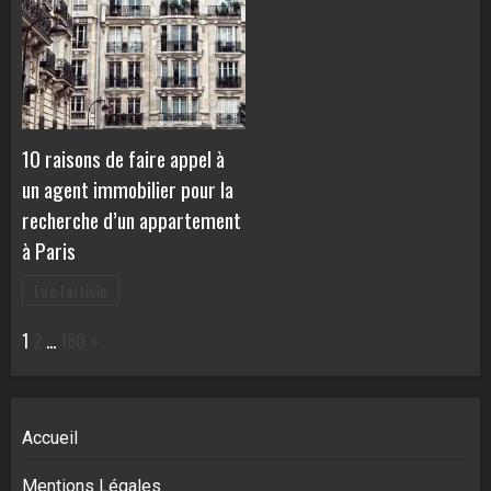
10 raisons de faire appel à
un agent immobilier pour la
recherche d’un appartement
à Paris
Lire l'article
Page:
Next
1
2
…
180
»
Accueil
Mentions Légales