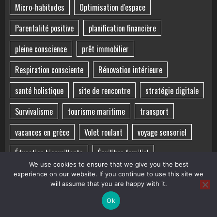
Micro-habitudes
Optimisation d'espace
Parentalité positive
planification financière
pleine conscience
prêt immobilier
Respiration consciente
Rénovation intérieure
santé holistique
site de rencontre
stratégie digitale
Survivalisme
tourisme maritime
transport
vacances en grèce
Volet roulant
voyage sensoriel
Éducation bienveillante
Équilibre familial
We use cookies to ensure that we give you the best
Équilibre mental
Équilibre vie-santé
îles grecques
experience on our website. If you continue to use this site we
will assume that you are happy with it.
Ok
Copyright ©
|
BroadNews
par AF themes