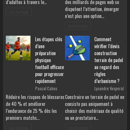
d’adultes à travers le…
des milliards de pages web se
disputent l’attention, émerger
Lire l'article
n’est plus une option…
Lire l'article
Les étapes clés
Comment
d’une
vérifier l’devis
préparation
construction
physique
terrain de padel
football efficace
au regard des
pour progresser
règles
rapidement
d’urbanisme ?
Pascal Cabus
Lysandre Vesperal
Réduire les risques de blessures
Construire un terrain de padel ne
de 40 % et améliorer
consiste pas uniquement à
l’endurance de 25 % dès les
choisir des matériaux de qualité
premiers matchs…
ou un prestataire…
Lire l'article
Lire l'article