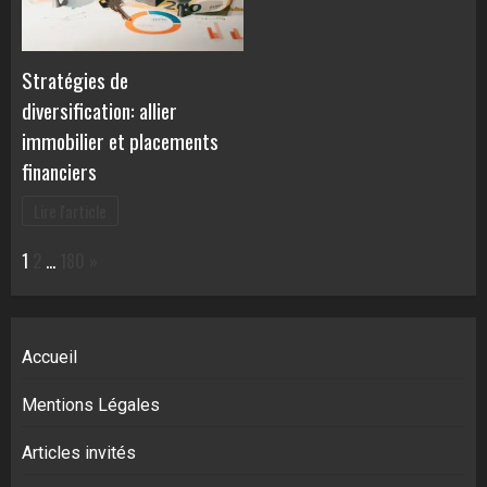
Stratégies de
diversification: allier
immobilier et placements
financiers
Lire l'article
Page:
Next
1
2
…
180
»
Accueil
Mentions Légales
Articles invités