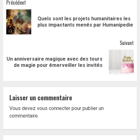
Navigation
Précédent
d’article
Quels sont les projets humanitaires les
Art
plus impactants menés par Humanipedie
pr
Suivant
Un anniversaire magique avec des tours
Article
de magie pour émerveiller les invités
suivant:
Laisser un commentaire
Vous devez
vous connecter
pour publier un
commentaire.