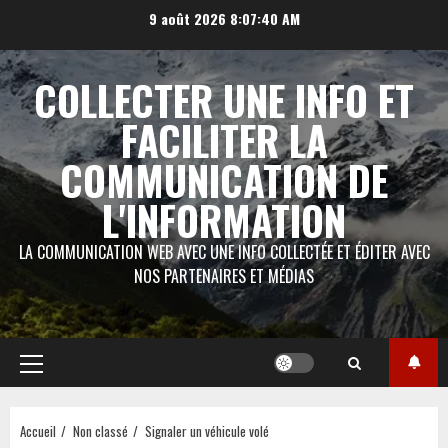
Aller
9 août 2026
8:07:41 AM
au
contenu
COLLECTER UNE INFO ET
FACILITER LA
COMMUNICATION DE
L'INFORMATION
LA COMMUNICATION WEB AVEC UNE INFO COLLECTÉE ET ÉDITER AVEC
NOS PARTENAIRES ET MÉDIAS
Menu
principal
Accueil
Non classé
Signaler un véhicule volé