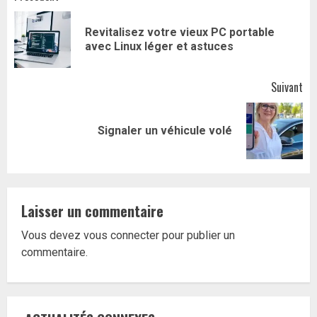
Navigation
d’article
Revitalisez votre vieux PC portable
Art
avec Linux léger et astuces
pr
Suivant
Article
Signaler un véhicule volé
suivant:
Laisser un commentaire
Vous devez
vous connecter
pour publier un
commentaire.