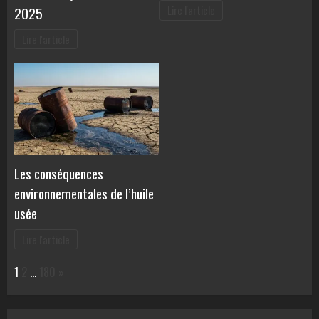
2025
Lire l'article
Lire l'article
Les conséquences
environnementales de l’huile
usée
Lire l'article
Page:
Next
1
2
…
180
»