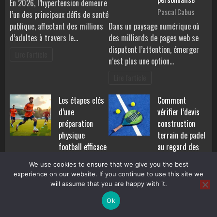
En 2026, l’hypertension demeure
Pascal Cabus
l’un des principaux défis de santé
publique, affectant des millions
Dans un paysage numérique où
d’adultes à travers le…
des milliards de pages web se
disputent l’attention, émerger
Lire l'article
n’est plus une option…
Lire l'article
Les étapes clés
Comment
d’une
vérifier l’devis
préparation
construction
physique
terrain de padel
football efficace
au regard des
pour progresser
règles
We use cookies to ensure that we give you the best
rapidement
d’urbanisme ?
experience on our website. If you continue to use this site we
Pascal Cabus
Lysandre Vesperal
will assume that you are happy with it.
Réduire les risques de blessures
Construire un terrain de padel ne
Ok
de 40 % et améliorer
consiste pas uniquement à