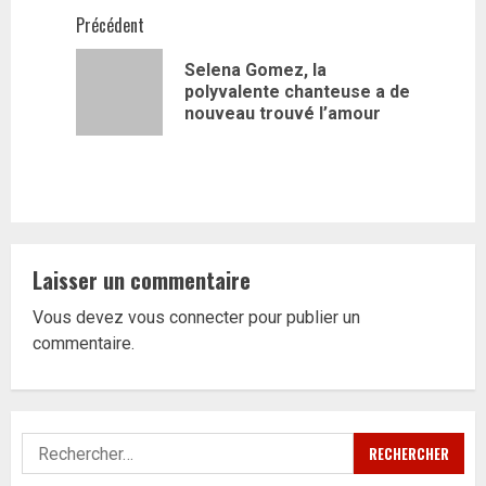
Navigation
Précédent
d’article
Selena Gomez, la
Article
polyvalente chanteuse a de
précédent
nouveau trouvé l’amour
Laisser un commentaire
Vous devez
vous connecter
pour publier un
commentaire.
Rechercher :