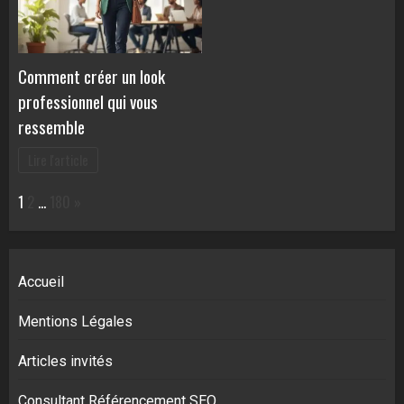
Comment créer un look
professionnel qui vous
ressemble
Lire l'article
Page:
Next
1
2
…
180
»
Accueil
Mentions Légales
Articles invités
Consultant Référencement SEO