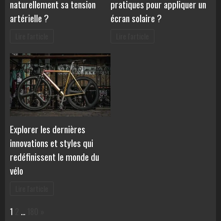
naturellement sa tension
pratiques pour appliquer un
artérielle ?
écran solaire ?
Lire l'article
Lire l'article
Explorer les dernières
innovations et styles qui
redéfinissent le monde du
vélo
Lire l'article
Page:
Next
1
2
…
180
»