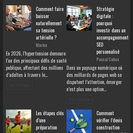
Comment faire
Stratégie
baisser
digitale :
naturellement
pourquoi
sa tension
investir dans un
artérielle ?
accompagnement
SEO
Marise
personnalisé
En 2026, l’hypertension demeure
Pascal Cabus
l’un des principaux défis de santé
publique, affectant des millions
Dans un paysage numérique où
d’adultes à travers le…
des milliards de pages web se
disputent l’attention, émerger
Lire l'article
n’est plus une option…
Lire l'article
Les étapes clés
Comment
d’une
vérifier l’devis
préparation
construction