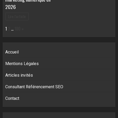
2026
Lire l'article
Page:
Next
1
2
…
180
»
Accueil
Mentions Légales
Articles invités
Consultant Référencement SEO
Contact