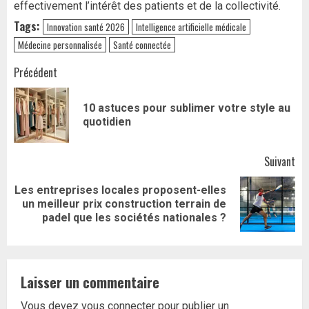
effectivement l’intérêt des patients et de la collectivité.
Tags:
Innovation santé 2026
Intelligence artificielle médicale
Médecine personnalisée
Santé connectée
Navigation
Précédent
d’article
10 astuces pour sublimer votre style au
Art
quotidien
pr
Suivant
Les entreprises locales proposent-elles
Article
un meilleur prix construction terrain de
suivant:
padel que les sociétés nationales ?
Laisser un commentaire
Vous devez
vous connecter
pour publier un