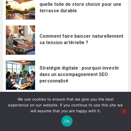
quelle toile de store choisir pour une
terrasse durable
Comment faire baisser naturellement
sa tension artérielle ?
Stratégie digitale : pourquoi investir
dans un accompagnement SEO
personnalisé
We use cookies to ensure that we give you the best
Les étapes clés d’une préparation
experience on our website. If you continue to use this site we
physique football efficace pour
will assume that you are happy with it.
progresser rapidement
Ok