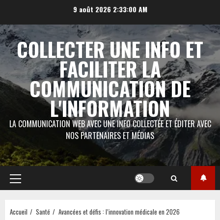
Aller
9 août 2026
2:33:01 AM
au
contenu
COLLECTER UNE INFO ET
FACILITER LA
COMMUNICATION DE
L'INFORMATION
LA COMMUNICATION WEB AVEC UNE INFO COLLECTÉE ET ÉDITER AVEC
NOS PARTENAIRES ET MÉDIAS
Menu
principal
Accueil
Santé
Avancées et défis : l’innovation médicale en 2026