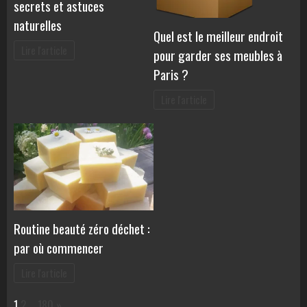
secrets et astuces
naturelles
Quel est le meilleur endroit
Lire l'article
pour garder ses meubles à
Paris ?
Lire l'article
Routine beauté zéro déchet :
par où commencer
Lire l'article
Page:
Next
1
2
…
180
»