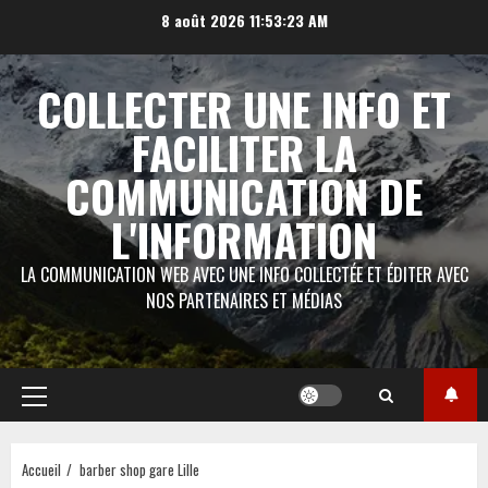
Aller
8 août 2026
11:53:24 AM
au
contenu
COLLECTER UNE INFO ET
FACILITER LA
COMMUNICATION DE
L'INFORMATION
LA COMMUNICATION WEB AVEC UNE INFO COLLECTÉE ET ÉDITER AVEC
NOS PARTENAIRES ET MÉDIAS
Menu
principal
Accueil
barber shop gare Lille