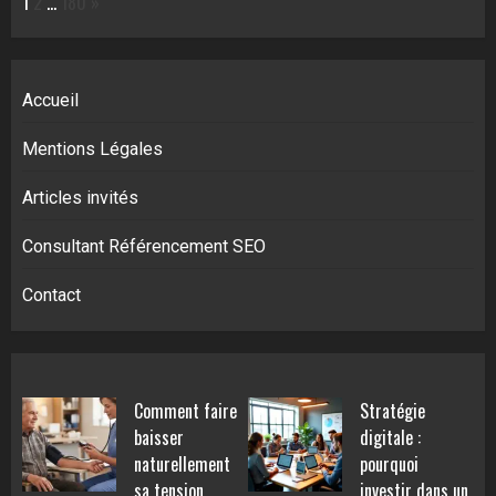
Page:
Next
1
2
…
180
»
Accueil
Mentions Légales
Articles invités
Consultant Référencement SEO
Contact
Comment faire
Stratégie
baisser
digitale :
naturellement
pourquoi
sa tension
investir dans un