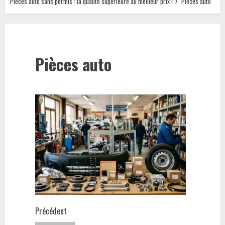
Pièces auto sans permis : la qualité supérieure au meilleur prix !
Pièces auto
Pièces auto
Navigation
Précédent