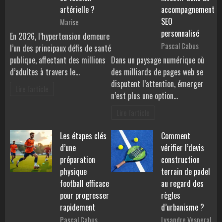
artérielle ?
accompagnement
SEO
Marise
personnalisé
En 2026, l’hypertension demeure
Pascal Cabus
l’un des principaux défis de santé
publique, affectant des millions
Dans un paysage numérique où
d’adultes à travers le…
des milliards de pages web se
disputent l’attention, émerger
Lire l'article
n’est plus une option…
Lire l'article
Les étapes clés
Comment
d’une
vérifier l’devis
préparation
construction
physique
terrain de padel
football efficace
au regard des
pour progresser
règles
rapidement
d’urbanisme ?
Pascal Cabus
Lysandre Vesperal