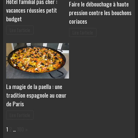
Hôtel familial pas cher :
Faire le débouchage à haute
vacances réussies petit
pression contre les bouchons
budget
coriaces
Lire l'article
Lire l'article
La magie de la paella : une
tradition espagnole au cœur
de Paris
Lire l'article
Page:
Next
1
2
…
180
»