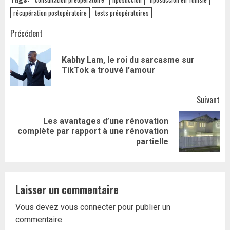
récupération postopératoire
tests préopératoires
Navigation
Précédent
d’article
Kabhy Lam, le roi du sarcasme sur
Art
TikTok a trouvé l’amour
pr
Suivant
Les avantages d’une rénovation
Article
complète par rapport à une rénovation
suivant:
partielle
Laisser un commentaire
Vous devez
vous connecter
pour publier un
commentaire.