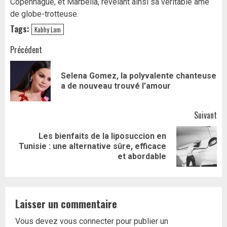
Copenhague, et Marbella, révélant ainsi sa véritable âme
de globe-trotteuse.
Tags:
Kabhy Lam
Navigation
Précédent
d’article
Selena Gomez, la polyvalente chanteuse
Art
a de nouveau trouvé l’amour
pr
Suivant
Les bienfaits de la liposuccion en
Article
Tunisie : une alternative sûre, efficace
suivant:
et abordable
Laisser un commentaire
Vous devez
vous connecter
pour publier un