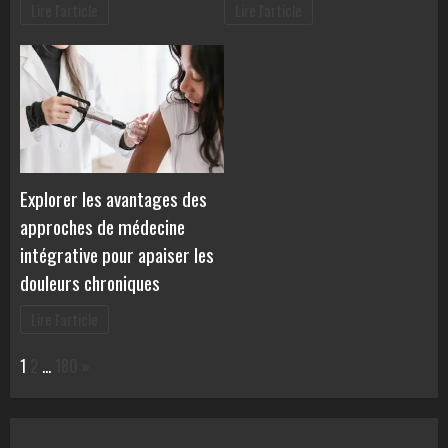
Lire l'article
Lire l'article
Explorer les avantages des
approches de médecine
intégrative pour apaiser les
douleurs chroniques
Lire l'article
Page:
Next
1
2
…
180
»