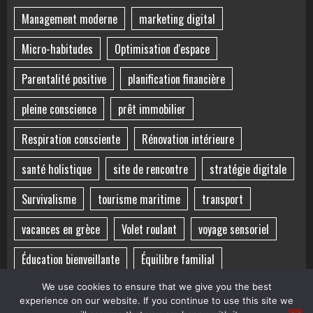
Management moderne
marketing digital
Micro-habitudes
Optimisation d'espace
Parentalité positive
planification financière
pleine conscience
prêt immobilier
Respiration consciente
Rénovation intérieure
santé holistique
site de rencontre
stratégie digitale
Survivalisme
tourisme maritime
transport
vacances en grèce
Volet roulant
voyage sensoriel
Éducation bienveillante
Équilibre familial
Équilibre mental
Équilibre vie-santé
îles grecques
We use cookies to ensure that we give you the best
experience on our website. If you continue to use this site we