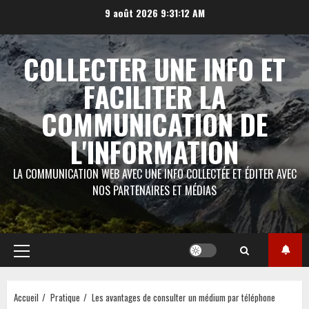
Aller
9 août 2026
9:31:13 AM
au
contenu
COLLECTER UNE INFO ET
FACILITER LA
COMMUNICATION DE
L'INFORMATION
LA COMMUNICATION WEB AVEC UNE INFO COLLECTÉE ET ÉDITER AVEC
NOS PARTENAIRES ET MÉDIAS
Menu
principal
Accueil
Pratique
Les avantages de consulter un médium par téléphone