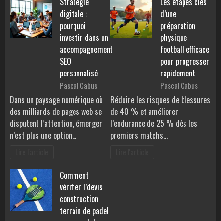
Stratégie
Les étapes clés
digitale :
d’une
pourquoi
préparation
investir dans un
physique
accompagnement
football efficace
SEO
pour progresser
personnalisé
rapidement
Pascal Cabus
Pascal Cabus
Dans un paysage numérique où
Réduire les risques de blessures
des milliards de pages web se
de 40 % et améliorer
disputent l’attention, émerger
l’endurance de 25 % dès les
n’est plus une option…
premiers matchs…
Lire l'article
Lire l'article
Comment
vérifier l’devis
construction
terrain de padel