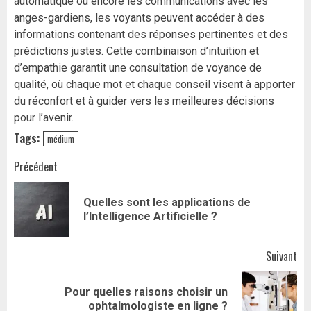
automatique ou encore les communications avec les
anges-gardiens, les voyants peuvent accéder à des
informations contenant des réponses pertinentes et des
prédictions justes. Cette combinaison d’intuition et
d’empathie garantit une consultation de voyance de
qualité, où chaque mot et chaque conseil visent à apporter
du réconfort et à guider vers les meilleures décisions
pour l’avenir.
Tags:
médium
Navigation
Précédent
d’article
Quelles sont les applications de
Art
l’Intelligence Artificielle ?
pr
Suivant
Pour quelles raisons choisir un
Article
ophtalmologiste en ligne ?