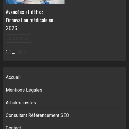
Avancées et défis :
l’innovation médicale en
2026
Lire l'article
Page:
Next
1
2
…
180
»
Accueil
Mentions Légales
Articles invités
Consultant Référencement SEO
Contact