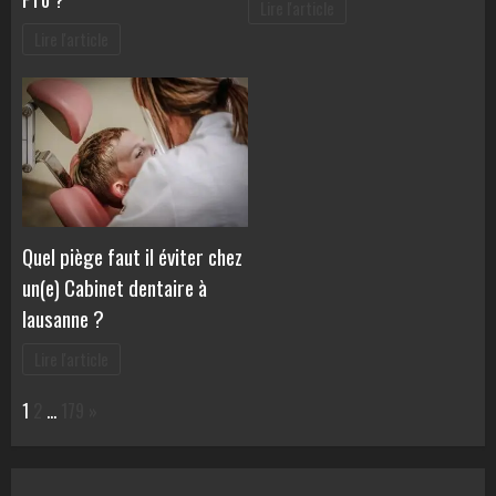
Lire l'article
Lire l'article
Quel piège faut il éviter chez
un(e) Cabinet dentaire à
lausanne ?
Lire l'article
Page:
Next
1
2
…
179
»