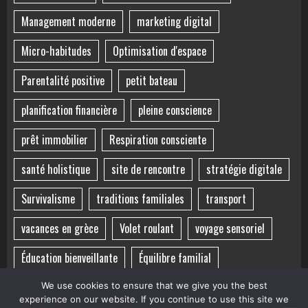
Management moderne
marketing digital
Micro-habitudes
Optimisation d'espace
Parentalité positive
petit bateau
planification financière
pleine conscience
prêt immobilier
Respiration consciente
santé holistique
site de rencontre
stratégie digitale
Survivalisme
traditions familiales
transport
vacances en grèce
Volet roulant
voyage sensoriel
Éducation bienveillante
Équilibre familial
Équilibre mental
îles grecques
We use cookies to ensure that we give you the best
experience on our website. If you continue to use this site we