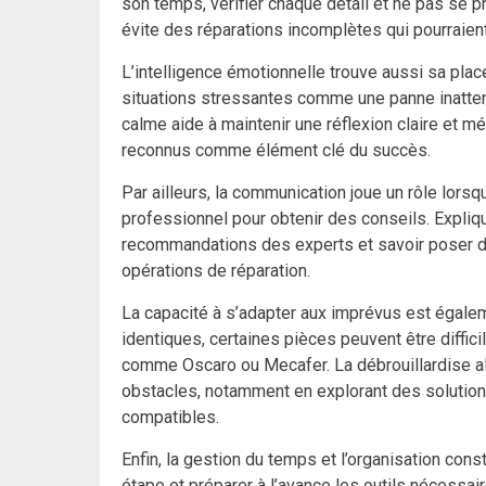
son temps, vérifier chaque détail et ne pas se p
évite des réparations incomplètes qui pourraien
L’intelligence émotionnelle trouve aussi sa pl
situations stressantes comme une panne inatten
calme aide à maintenir une réflexion claire et
reconnus comme élément clé du succès.
Par ailleurs, la communication joue un rôle lorsq
professionnel pour obtenir des conseils. Expliq
recommandations des experts et savoir poser de
opérations de réparation.
La capacité à s’adapter aux imprévus est égalem
identiques, certaines pièces peuvent être diffic
comme Oscaro ou Mecafer. La débrouillardise al
obstacles, notamment en explorant des solutions 
compatibles.
Enfin, la gestion du temps et l’organisation cons
étape et préparer à l’avance les outils nécessair