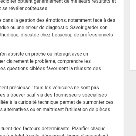
récipiter obtient généralement de meilleurs résultats et
t se révéler coûteuses.
ace dans la gestion des émotions, notamment face à des
due ou une erreur de diagnostic. Savoir garder son
 méthodique, discutée chez beaucoup de professionnels
u’on assiste un proche ou interagit avec un
uer clairement le problème, comprendre les
s questions ciblées favorisent la réussite des
ent précieuse : tous les véhicules ne sont pas
iles à trouver sauf via des fournisseurs spécialisés
liée à la curiosité technique permet de surmonter ces
alternatives ou en maîtrisant l’utilisation de pièces
tituent des facteurs déterminants. Planifier chaque
es (pistolet à colle, dégrippant, lampe d’inspection)