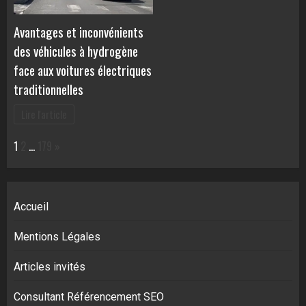
Avantages et inconvénients
des véhicules à hydrogène
face aux voitures électriques
traditionnelles
Lire l'article
Page:
Next
1
2
…
179
»
Accueil
Mentions Légales
Articles invités
Consultant Référencement SEO