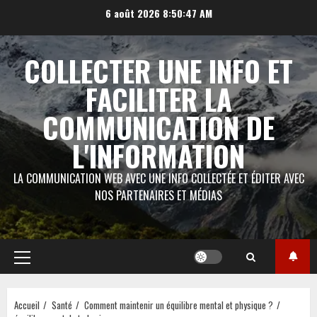
Aller
6 août 2026
8:50:48 AM
au
contenu
COLLECTER UNE INFO ET
FACILITER LA
COMMUNICATION DE
L'INFORMATION
LA COMMUNICATION WEB AVEC UNE INFO COLLECTÉE ET ÉDITER AVEC
NOS PARTENAIRES ET MÉDIAS
Menu
principal
Accueil
Santé
Comment maintenir un équilibre mental et physique ?