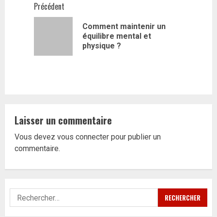
Navigation
Précédent
d’article
Comment maintenir un
Article
équilibre mental et
précédent
physique ?
Laisser un commentaire
Vous devez
vous connecter
pour publier un
commentaire.
Rechercher :