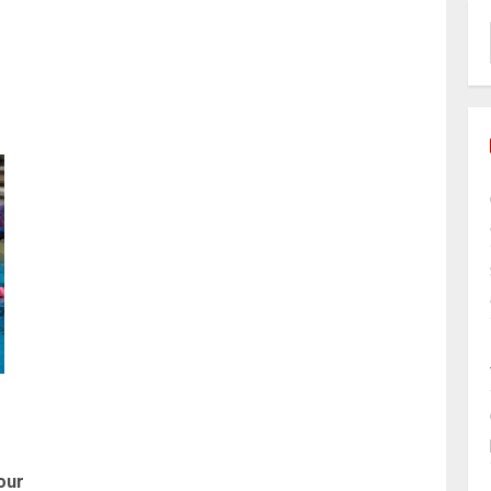
Article
our