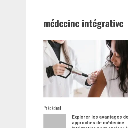
médecine intégrative
Navigation
Précédent
Explorer les avantages d
d’article
approches de médecine