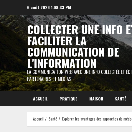
Aller
6 août 2026
1:09:34 PM
au
contenu
COLLECTER UNE INFO E
FACILITER LA
COMMUNICATION DE
L'INFORMATION
LA COMMUNICATION WEB AVEC UNE INFO COLLECTÉE ET ÉD
PARTENAIRES ET MÉDIAS
ACCUEIL
PRATIQUE
MAISON
SANTÉ
Accueil
Santé
Explorer les avantages des approches de médec