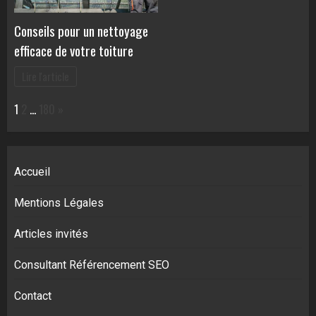
Conseils pour un nettoyage
efficace de votre toiture
Lire l'article
Page:
Next
1
2
…
180
»
Accueil
Mentions Légales
Articles invités
Consultant Référencement SEO
Contact