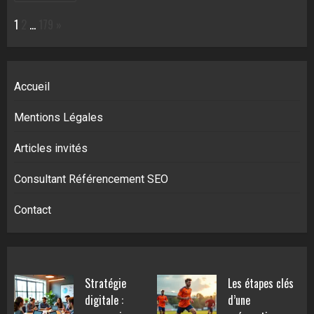
Page:
Next
1
2
…
179
»
Accueil
Mentions Légales
Articles invités
Consultant Référencement SEO
Contact
Stratégie
Les étapes clés
digitale :
d’une