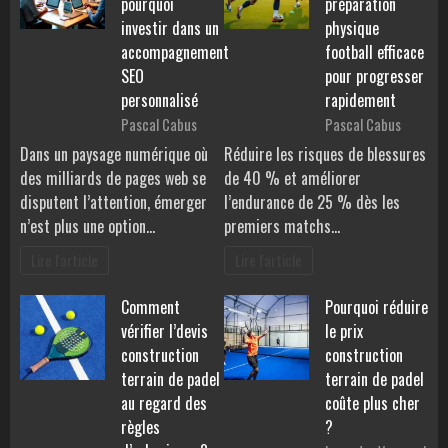
pourquoi
préparation
investir dans un
physique
accompagnement
football efficace
SEO
pour progresser
personnalisé
rapidement
Pascal Cabus
Pascal Cabus
Dans un paysage numérique où
Réduire les risques de blessures
des milliards de pages web se
de 40 % et améliorer
disputent l’attention, émerger
l’endurance de 25 % dès les
n’est plus une option…
premiers matchs…
Lire l'article
Lire l'article
Comment
Pourquoi réduire
vérifier l’devis
le prix
construction
construction
terrain de padel
terrain de padel
au regard des
coûte plus cher
règles
?