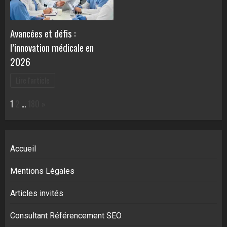
Avancées et défis :
l’innovation médicale en
2026
Lire l'article
Page:
Next
1
2
…
180
»
Accueil
Mentions Légales
Articles invités
Consultant Référencement SEO