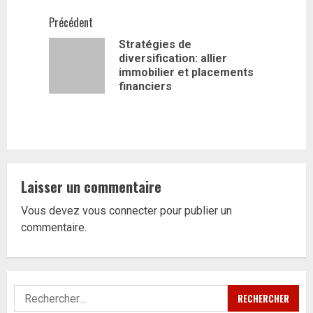
Navigation
Précédent
Stratégies de
d’article
diversification: allier
Article
immobilier et placements
précédent
financiers
Laisser un commentaire
Vous devez
vous connecter
pour publier un
commentaire.
Rechercher :