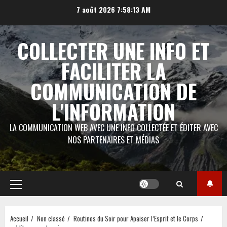
Aller
7 août 2026
7:58:13 AM
au
contenu
COLLECTER UNE INFO ET
FACILITER LA
COMMUNICATION DE
L'INFORMATION
LA COMMUNICATION WEB AVEC UNE INFO COLLECTÉE ET ÉDITER AVEC
NOS PARTENAIRES ET MÉDIAS
Menu
principal
Accueil
Non classé
Routines du Soir pour Apaiser l’Esprit et le Corps