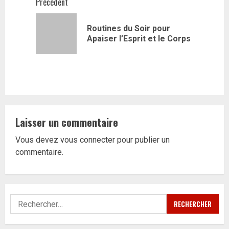
Navigation
Précédent
d’article
Routines du Soir pour
Article
Apaiser l’Esprit et le Corps
précédent
Laisser un commentaire
Vous devez
vous connecter
pour publier un
commentaire.
Rechercher :