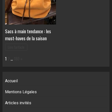
Sacs à main tendance : les
must-haves de la saison
Lire l'article
Page:
Next
1
2
…
180
»
Accueil
Mentions Légales
Articles invités