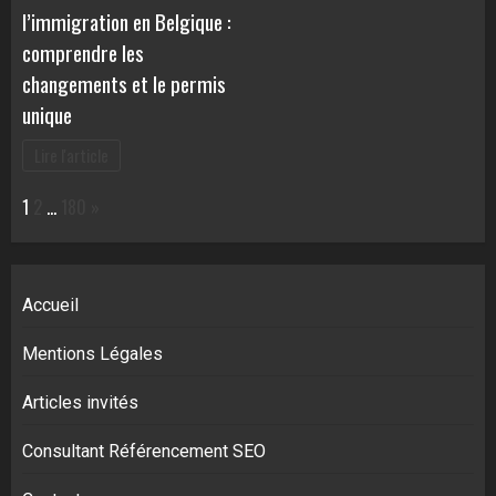
l’immigration en Belgique :
comprendre les
changements et le permis
unique
Lire l'article
Page:
Next
1
2
…
180
»
Accueil
Mentions Légales
Articles invités
Consultant Référencement SEO