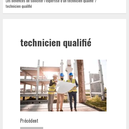
Les bénéfices de solliciter l’expertise d’un technicien qualifié
technicien qualifié
technicien qualifié
Navigation
Précédent