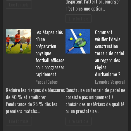
disputent l’attention, émerger
Lire l'article
n’est plus une option…
Lire l'article
Les étapes clés
Comment
d’une
vérifier l’devis
préparation
construction
physique
terrain de padel
football efficace
au regard des
pour progresser
règles
rapidement
d’urbanisme ?
Pascal Cabus
Lysandre Vesperal
Réduire les risques de blessures
Construire un terrain de padel ne
de 40 % et améliorer
consiste pas uniquement à
l’endurance de 25 % dès les
choisir des matériaux de qualité
premiers matchs…
ou un prestataire…
Lire l'article
Lire l'article