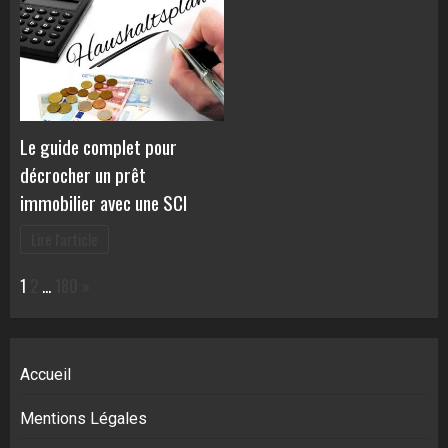
Le guide complet pour
décrocher un prêt
immobilier avec une SCI
Lire l'article
Page:
Next
1
2
…
180
»
Accueil
Mentions Légales