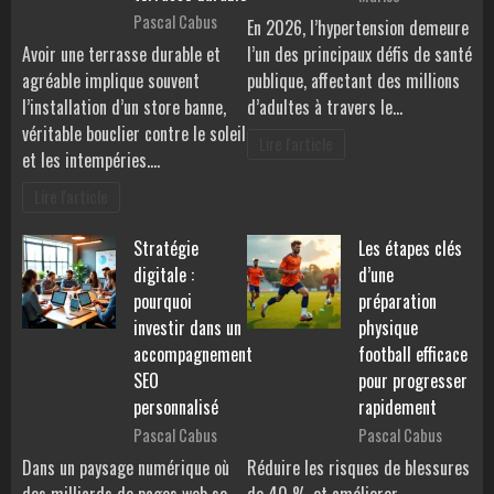
Pascal Cabus
En 2026, l’hypertension demeure
Avoir une terrasse durable et
l’un des principaux défis de santé
agréable implique souvent
publique, affectant des millions
l’installation d’un store banne,
d’adultes à travers le…
véritable bouclier contre le soleil
Lire l'article
et les intempéries.…
Lire l'article
Stratégie
Les étapes clés
digitale :
d’une
pourquoi
préparation
investir dans un
physique
accompagnement
football efficace
SEO
pour progresser
personnalisé
rapidement
Pascal Cabus
Pascal Cabus
Dans un paysage numérique où
Réduire les risques de blessures
des milliards de pages web se
de 40 % et améliorer