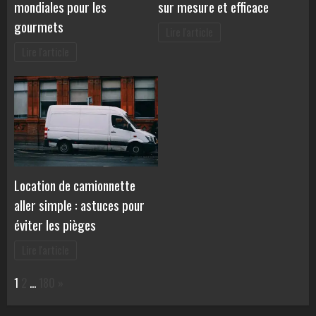
mondiales pour les
sur mesure et efficace
gourmets
Lire l'article
Lire l'article
Location de camionnette
aller simple : astuces pour
éviter les pièges
Lire l'article
Page:
Next
1
2
…
180
»