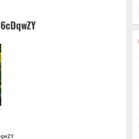
06cDqwZY
Article
DqwZY