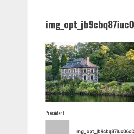
img_opt_jb9cbq87iuc
Navigation
Précédent
d’article
img_opt_jb9cbq87iuc06c