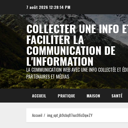
Aller
7 août 2026
12:28:15 PM
au
contenu
COLLECTER UNE INFO E
FACILITER LA
COMMUNICATION DE
L'INFORMATION
LA COMMUNICATION WEB AVEC UNE INFO COLLECTÉE ET ÉD
PARTENAIRES ET MÉDIAS
ACCUEIL
PRATIQUE
MAISON
SANTÉ
Accueil
img_opt_jb9cbq87iuc06cDqwZY