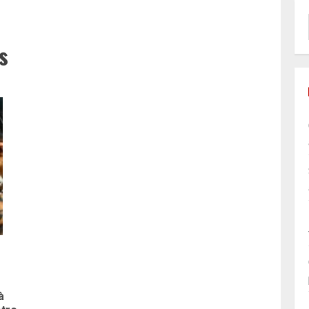
s
à
Article