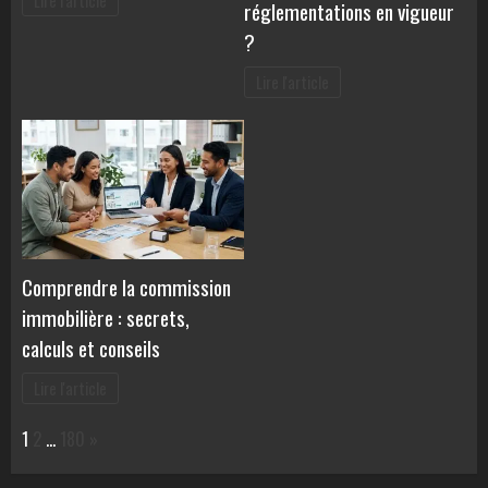
Lire l'article
réglementations en vigueur
?
Lire l'article
Comprendre la commission
immobilière : secrets,
calculs et conseils
Lire l'article
Page:
Next
1
2
…
180
»