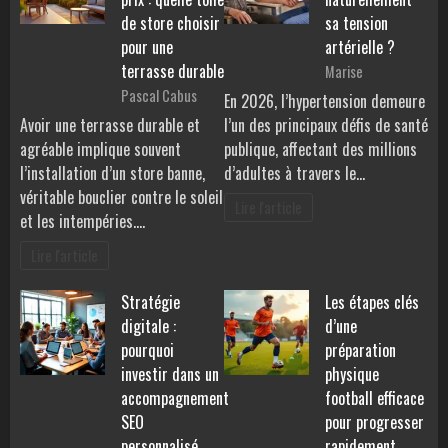
de store choisir
sa tension
pour une
artérielle ?
terrasse durable
Marise
Pascal Cabus
En 2026, l’hypertension demeure
Avoir une terrasse durable et
l’un des principaux défis de santé
agréable implique souvent
publique, affectant des millions
l’installation d’un store banne,
d’adultes à travers le…
véritable bouclier contre le soleil
Lire l'article
et les intempéries.…
Lire l'article
Stratégie
Les étapes clés
digitale :
d’une
pourquoi
préparation
investir dans un
physique
accompagnement
football efficace
SEO
pour progresser
personnalisé
rapidement