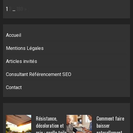
Page:
Next
1
2
…
180
»
Accueil
Mentions Légales
Articles invités
Consultant Référencement SEO
Contact
Résistance,
Comment faire
décoloration et
baisser
prix : quelle toile
naturellement