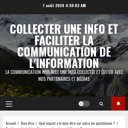
Aller
7 août 2026
4:39:03 AM
au
contenu
COLLECTER UNE INFO ET
FACILITER LA
COMMUNICATION DE
L'INFORMATION
LA COMMUNICATION WEB AVEC UNE INFO COLLECTÉE ET ÉDITER AVEC
NOS PARTENAIRES ET MÉDIAS
Menu
principal
Accueil
Bien être
Quel impact a le bien-être sur notre vie quotidienne ?