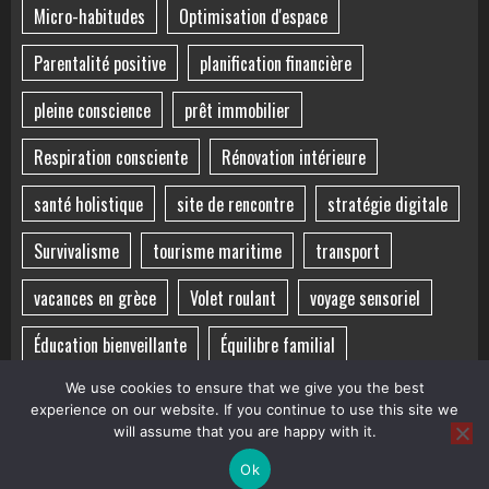
Micro-habitudes
Optimisation d'espace
Parentalité positive
planification financière
pleine conscience
prêt immobilier
Respiration consciente
Rénovation intérieure
santé holistique
site de rencontre
stratégie digitale
Survivalisme
tourisme maritime
transport
vacances en grèce
Volet roulant
voyage sensoriel
Éducation bienveillante
Équilibre familial
Équilibre mental
Équilibre vie-santé
îles grecques
We use cookies to ensure that we give you the best
experience on our website. If you continue to use this site we
will assume that you are happy with it.
Ok
Copyright ©
|
BroadNews
par AF themes