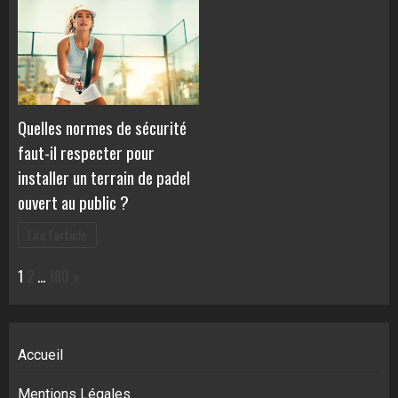
Quelles normes de sécurité
faut-il respecter pour
installer un terrain de padel
ouvert au public ?
Lire l'article
Page:
Next
1
2
…
180
»
Accueil
Mentions Légales