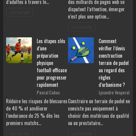
d’adultes à travers le…
des milliards de pages web se
disputent l’attention, émerger
Lire l'article
n’est plus une option…
Lire l'article
Les étapes clés
Comment
d’une
vérifier l’devis
préparation
construction
physique
terrain de padel
football efficace
au regard des
pour progresser
règles
rapidement
d’urbanisme ?
Pascal Cabus
Lysandre Vesperal
Réduire les risques de blessures
Construire un terrain de padel ne
de 40 % et améliorer
consiste pas uniquement à
l’endurance de 25 % dès les
choisir des matériaux de qualité
premiers matchs…
ou un prestataire…
Lire l'article
Lire l'article