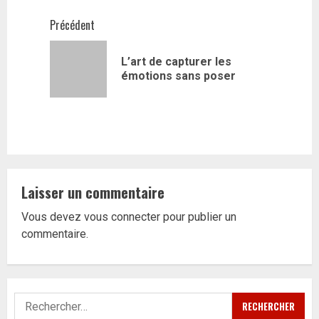
Navigation
Précédent
d’article
L’art de capturer les
Article
émotions sans poser
précédent
Laisser un commentaire
Vous devez
vous connecter
pour publier un
commentaire.
Rechercher :