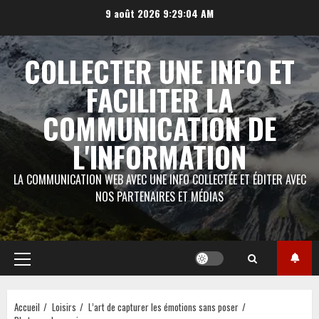
Aller
9 août 2026
9:29:05 AM
au
contenu
COLLECTER UNE INFO ET
FACILITER LA
COMMUNICATION DE
L'INFORMATION
LA COMMUNICATION WEB AVEC UNE INFO COLLECTÉE ET ÉDITER AVEC
NOS PARTENAIRES ET MÉDIAS
Menu
principal
Accueil
Loisirs
L’art de capturer les émotions sans poser