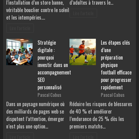
l’installation d’un store banne,
d’adultes à travers le…
véritable bouclier contre le soleil
Lire l'article
et les intempéries.…
Lire l'article
Stratégie
Les étapes clés
digitale :
d’une
pourquoi
préparation
investir dans un
physique
accompagnement
football efficace
SEO
pour progresser
personnalisé
rapidement
Pascal Cabus
Pascal Cabus
Dans un paysage numérique où
Réduire les risques de blessures
des milliards de pages web se
de 40 % et améliorer
disputent l’attention, émerger
l’endurance de 25 % dès les
n’est plus une option…
premiers matchs…
Lire l'article
Lire l'article