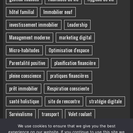
hôtel familial
Immobilier neuf
investissement immobilier
Leadership
Management moderne
marketing digital
Micro-habitudes
Optimisation d'espace
Parentalité positive
planification financière
pleine conscience
pratiques financières
prêt immobilier
Respiration consciente
santé holistique
site de rencontre
stratégie digitale
Survivalisme
transport
Volet roulant
voyage sensoriel
Équilibre mental
Équilibre vie-santé
We use cookies to ensure that we give you the best
experience on our website. If you continue to use this site we