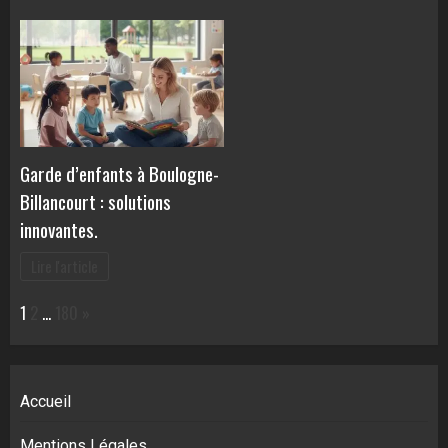
Garde d’enfants à Boulogne-
Billancourt : solutions
innovantes.
Lire l'article
Page:
Next
1
2
…
180
»
Accueil
Mentions Légales