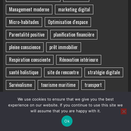
Management moderne
marketing digital
Micro-habitudes
Optimisation d'espace
Parentalité positive
planification financière
pleine conscience
prêt immobilier
Respiration consciente
Rénovation intérieure
santé holistique
site de rencontre
stratégie digitale
Survivalisme
tourisme maritime
transport
vacances en grèce
Volet roulant
voyage sensoriel
We use cookies to ensure that we give you the best
experience on our website. If you continue to use this site we
Éducation bienveillante
Équilibre familial
will assume that you are happy with it.
Ok
Équilibre mental
Équilibre vie-santé
îles grecques