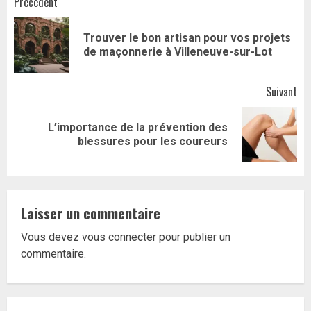
Navigation
Précédent
d’article
Trouver le bon artisan pour vos projets
Art
de maçonnerie à Villeneuve-sur-Lot
pr
Suivant
L’importance de la prévention des
Article
blessures pour les coureurs
suivant:
Laisser un commentaire
Vous devez
vous connecter
pour publier un
commentaire.