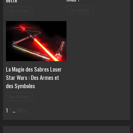
Lire l'article
Lire l'article
La Magie des Sabres Laser
Star Wars : Des Armes et
des Symboles
Lire l'article
Page:
Next
1
2
…
180
»